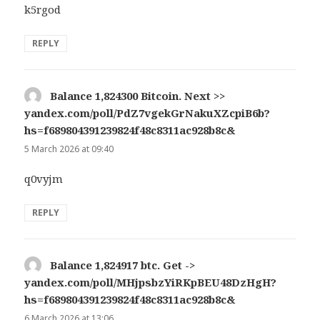
k5rgod
REPLY
Balance 1,824300 Bitcoin. Next >>
yandex.com/poll/PdZ7vgekGrNakuXZcpiB6b?
hs=f689804391239824f48c8311ac928b8c&
says:
5 March 2026 at 09:40
q0vyjm
REPLY
Balance 1,824917 btc. Get ->
yandex.com/poll/MHjpsbzYiRKpBEU48DzHgH?
hs=f689804391239824f48c8311ac928b8c&
says:
6 March 2026 at 13:06