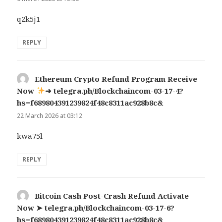
q2k5j1
REPLY
Ethereum Crypto Refund Program Receive
Now
➜ telegra.ph/Blockchaincom-03-17-4?
hs=f689804391239824f48c8311ac928b8c&
says:
22 March 2026 at 03:12
kwa75l
REPLY
Bitcoin Cash Post-Crash Refund Activate
Now ➤ telegra.ph/Blockchaincom-03-17-6?
hs=f689804391239824f48c8311ac928b8c&
says: