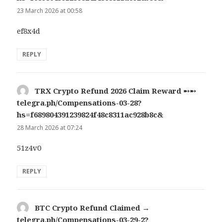
23 March 2026 at 00:58
ef8x4d
REPLY
TRX Crypto Refund 2026 Claim Reward ➸➸
telegra.ph/Compensations-03-28?
hs=f689804391239824f48c8311ac928b8c&
says:
28 March 2026 at 07:24
51z4v0
REPLY
BTC Crypto Refund Claimed →
telegra.ph/Compensations-03-29-2?