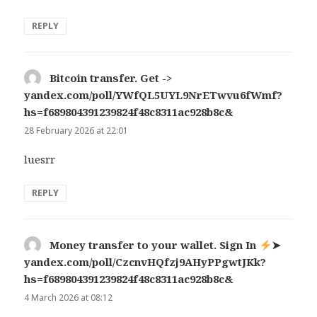
REPLY
Bitcoin transfer. Get ->
yandex.com/poll/YWfQL5UYL9NrETwvu6fWmf?
hs=f689804391239824f48c8311ac928b8c&
says:
28 February 2026 at 22:01
luesrr
REPLY
Money transfer to your wallet. Sign In
➤
yandex.com/poll/CzcnvHQfzj9AHyPPgwtJKk?
hs=f689804391239824f48c8311ac928b8c&
says:
4 March 2026 at 08:12