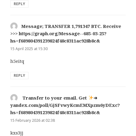
REPLY
Message; TRANSFER 1,791347 BTC. Receive
>>> https://graph.org/Message--685-03-25?
hs=f689804391239824f48c8311ac928b8c&
says:
15 April 2025 at 15:30
h5eitq
REPLY
Transfer to your email. Get
➜
yandex.com/poll/GjSFvwyKcmEMXpzm6yDExc?
hs=f689804391239824f48c8311ac928b8c&
says:
15 February 2026 at 02:38
kxs3jj