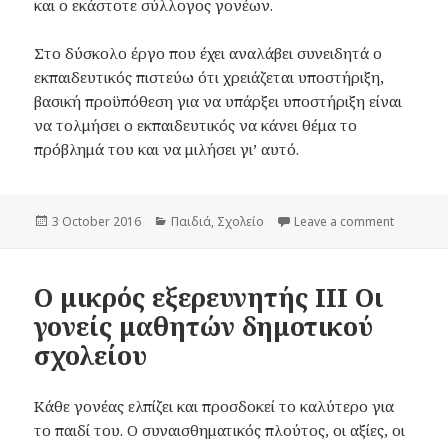
και ο εκάστοτε σύλλογος γονέων.
Στο δύσκολο έργο που έχει αναλάβει συνειδητά ο
εκπαιδευτικός πιστεύω ότι χρειάζεται υποστήριξη,
βασική προϋπόθεση για να υπάρξει υποστήριξη είναι
να τολμήσει ο εκπαιδευτικός να κάνει θέμα το
πρόβλημά του και να μιλήσει γι’ αυτό.
Posted
3 October 2016
Categories
Παιδιά
,
Σχολείο
Leave a comment
on Ο μικ
on
Ο μικρός εξερευνητής ΙΙΙ Οι
γονείς μαθητών δημοτικού
σχολείου
Κάθε γονέας ελπίζει και προσδοκεί το καλύτερο για
το παιδί του. Ο συναισθηματικός πλούτος, οι αξίες, οι