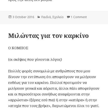
Posted
3 October 2016
Categories
Παιδιά
,
Σχολείο
1 Comment
on Ο μικρός εξ
on
Μιλώντας για τον καρκίνο
Ο ΚΟΜΠΟΣ
(οι σκέψεις που γίνονται λόγος)
Πολλές φορές συνομιλώ με ανθρώπους που μου
δίνουν την εντύπωση ότι αποφεύγουν να μιλήσουν
ευθέως για τον καρκίνο. Πολλοί προτιμούν να
μιλήσουν γενικά και αόριστα, άλλοι πάλι αποφεύγουν
και οι περισσότεροι συνήθως αναφέρονται στην
«αρρώστια» (ξέρεις εσύ πια) ή στην «κατάρα» ή στην
«ατυχία που τους βρήκε», διερωτώμενοι όλοι το γιατί.