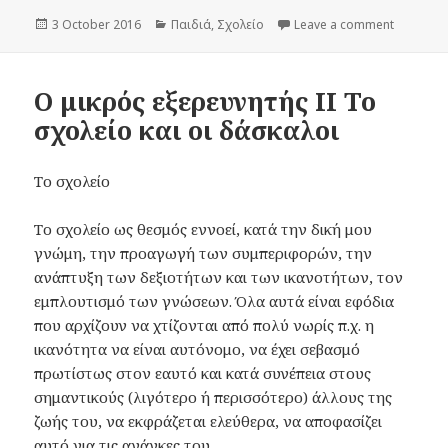
Posted
3 October 2016
Categories
Παιδιά
,
Σχολείο
Leave a comment
on Ο μικ
on
Ο μικρός εξερευνητής II Το
σχολείο και οι δάσκαλοι
Το σχολείο
Το σχολείο ως θεσμός εννοεί, κατά την δική μου
γνώμη, την προαγωγή των συμπεριφορών, την
ανάπτυξη των δεξιοτήτων και των ικανοτήτων, τον
εμπλουτισμό των γνώσεων. Όλα αυτά είναι εφόδια
που αρχίζουν να χτίζονται από πολύ νωρίς π.χ. η
ικανότητα να είναι αυτόνομο, να έχει σεβασμό
πρωτίστως στον εαυτό και κατά συνέπεια στους
σημαντικούς (λιγότερο ή περισσότερο) άλλους της
ζωής του, να εκφράζεται ελεύθερα, να αποφασίζει
αυτό για τις ανάγκες του.