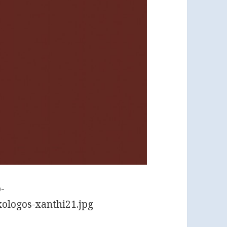
-
xologos-xanthi21.jpg