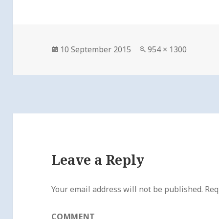
Posted
10 September 2015
Full
954 × 1300
on
size
Leave a Reply
Your email address will not be published.
Requ
COMMENT