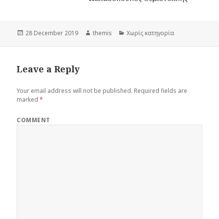
Posted
28 December 2019
Author
themis
Categories
Χωρίς κατηγορία
on
Leave a Reply
Your email address will not be published.
Required fields are
marked
*
COMMENT